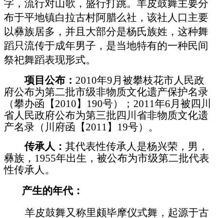
字，流行对山歌，盛行打跳。羊皮鼓舞主要分
布于平地镇白拉古村阿腊么社，该社人口主要
以彝族居多，并且大部分是杨氏族姓，这种舞
蹈只流传于成年男子，是当地特有的一种民间
祭祀舞蹈表现形式。
项目公布：
2010年9月被攀枝花市人民政
府公布为第二批市级非物质文化遗产保护名录
（攀办函【2010】190号）；2011年6月被四川
省人民政府公布为第三批四川省非物质文化遗
产名录（川府函【2011】19号）。
传承人：
其代表性传承人是杨兴荣，男，
彝族，
1955年出生，被公布为市级第二批代表
性传承人。
产生的年代：
羊皮鼓舞又称里颇毕摩仪式舞，起源于古