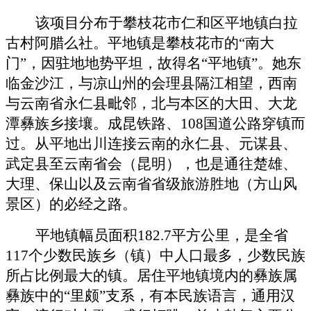
该项目分布于攀枝花市仁和区平地镇白拉
古村阿腊么社。平地镇是攀枝花市的
“南大
门”，因驻地地势平坦，故得名“平地镇”。她东
临金沙江，与凉山州的会理县隔江相望，西南
与云南省永仁县毗邻，北与本区的大田、大龙
潭彝族乡接壤。成昆铁路、108国道公路穿镇而
过。从平地出川连接云南的永仁县、元谋县、
武定县至云南省会（昆明），也是通往楚雄、
大理、保山以及云南省省级旅游胜地（方山风
景区）的必经之路。
平地镇幅员面积
182.7平方公里，是全省
117个少数民族乡（镇）中人口最多，少数民族
所占比例最大的镇。居住平地镇境内的彝族属
彝族中的“里颇”支系，有本民族语言，通用汉