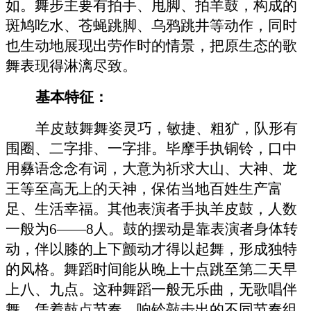
如。舞步主要有拍手、甩脚、拍羊鼓，构成的
斑鸠吃水、苍蝇跳脚、乌鸦跳井等动作，同时
也生动地展现出劳作时的情景，把原生态的歌
舞表现得淋漓尽致。
基本特征：
羊皮鼓舞舞姿灵巧，敏捷、粗犷，队形有
围圈、二字排、一字排。毕摩手执铜铃，口中
用彝语念念有词，大意为祈求大山、大神、龙
王等至高无上的天神，保佑当地百姓生产富
足、生活幸福。其他表演者手执羊皮鼓，人数
一般为
6——8人。鼓的摆动是靠表演者身体转
动，伴以膝的上下颤动才得以起舞，形成独特
的风格。舞蹈时间能从晚上十点跳至第二天早
上八、九点。这种舞蹈一般无乐曲，无歌唱伴
舞，凭着鼓点节奏，响铃敲击出的不同节奏组