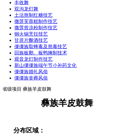
丰收舞
双沟龙灯舞
土法熬制红糖技艺
撒莲芙蓉糕制作技艺
撒莲曾凉粉制作技艺
铜火锅烹饪技艺
甘蔗片酿酒技艺
傈傈族取蜂毒及熬毒技艺
回族板鹅、板鸭腌制技术
观音龙灯制作技艺
新山傈傈族端午节小补药文化
傈傈族婚礼风俗
傈傈族丧葬风俗
省级项目 彝族羊皮鼓舞
彝族羊皮鼓舞
分布区域：