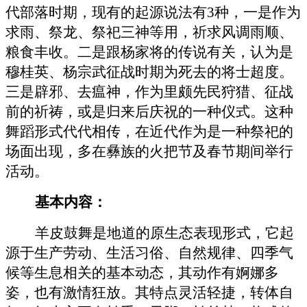
代部落时期，现有的起源说法有
3种，一是作为
求雨、祭龙、祭祀三神等用，祈求风调雨顺、
粮食丰收。二是跟杨家将的传说有关，认为是
穆桂英、杨宗武征战时期为死去的将士超度。
三是辟邪、去瘟神，作为里颇先民狩猎、征战
前的祈祷，或是归来后庆祝的一种仪式。这种
舞蹈形式代代相传，在近代作为是一种祭祀的
场面出现，多在彝族的火把节及春节期间举行
活动。
基本内容：
羊皮鼓舞是地道的原生态表现形式，它起
源于生产劳动、生活习俗、自然规律、四季气
候等生息相关的基本动态，其动作有婀娜多
姿，也有激情狂放。其特点灵活轻捷，转体自