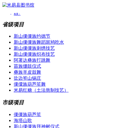
省级项目
新山傈傈族约德节
新山傈傈族舞蹈斑鸠吃水
新山傈傈族刺绣技艺
新山傈傈族织布技艺
阿署达彝族打跳舞
苗族绷鼓仪式
彝族羊皮鼓舞
盐边笮山锅庄
傈僳族葫芦笙舞
米易红糖（土法熬制技艺）
市级项目
傈傈族葫芦笙
海塔山歌
新山傈傈族拜神树仪式