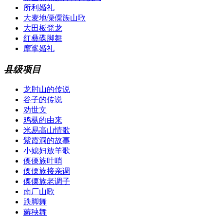
所利婚礼
大麦地傈僳族山歌
大田板凳龙
红彝碟脚舞
摩挲婚礼
县级项目
龙肘山的传说
谷子的传说
劝世文
鸡枞的由来
米易高山情歌
紫霞洞的故事
小媳妇放羊歌
傈傈族叶哨
傈傈族接亲调
傈傈族老调子
南厂山歌
跌脚舞
薅秧舞