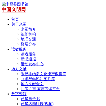
首页
关于米图
米图简介
组织机构
地理交通
楼层分布
读者服务
读者服务
新书通报
活动发布中心
地方文献
米易非物质文化遗产数据库
《米易年鉴》图片库
地方文献全文
川阅之声·有声阅读平台
数字资源
超星电子书
超星名师讲坛(视频)