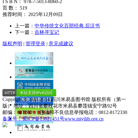
I S B N： 978-7-5013-8060-2
页 数： 519
推荐时间： 2025年12月09日
上一篇：
中华传统文化百部经典.后汉书
下一篇：
吉林寻宝记
版权声明
|
管理登录
|
意见或建议
Copyright © 2013-2014 四川米易县图书馆 版权所有（第一
版） 地址：四川省攀枝花市米易县攀莲镇安宁路92号
邮编：617200 违法和不良信息举报电话：0812-8172330
备案号：蜀ICP备13021451号
www.miyilib.org.cn